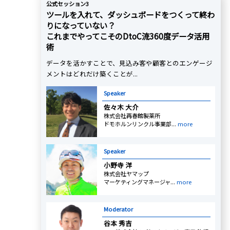
公式セッション3
ツールを入れて、ダッシュボードをつくって終わ
りになっていない？
これまでやってこそのDtoC流360度データ活用
術
データを活かすことで、見込み客や顧客とのエンゲージ
メントはどれだけ築くことが...
Speaker
佐々木 大介
株式会社再春館製薬所
ドモホルンリンクル事業部...
more
Speaker
小野寺 洋
株式会社ヤマップ
マーケティングマネージャ...
more
Moderator
谷本 秀吉