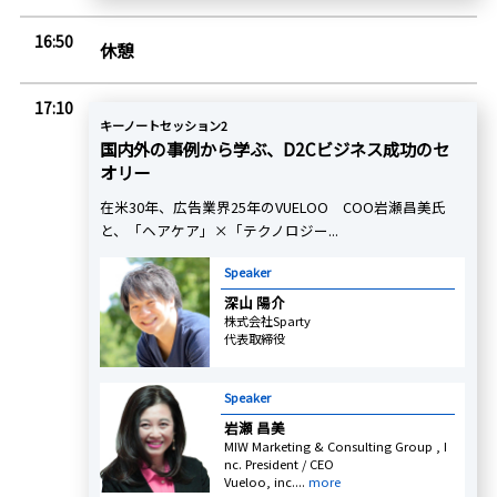
16:50
休憩
17:10
キーノートセッション2
国内外の事例から学ぶ、D2Cビジネス成功のセ
オリー
在米30年、広告業界25年のVUELOO COO岩瀬昌美氏
と、「ヘアケア」×「テクノロジー...
Speaker
深山 陽介
株式会社Sparty
代表取締役
Speaker
岩瀬 昌美
MIW Marketing & Consulting Group , I
nc. President / CEO
Vueloo, inc....
more