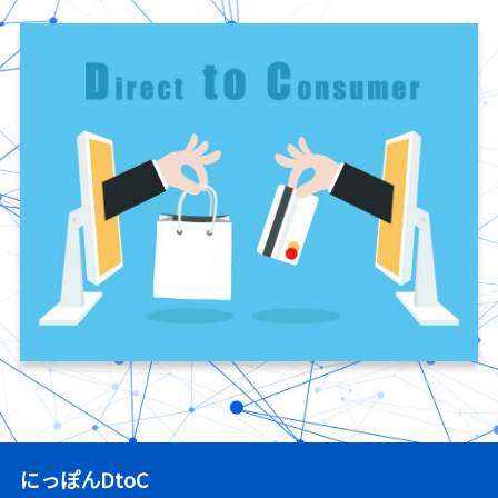
にっぽんDtoC