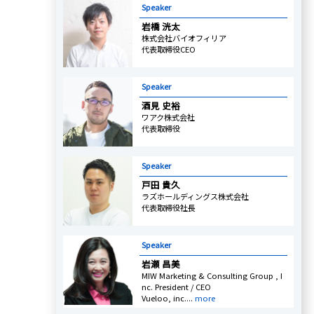
Speaker
岩橋 洸太
株式会社バイオフィリア
代表取締役CEO
Speaker
酒見 史裕
ワアク株式会社
代表取締役
Speaker
戸田 貴久
ラズホールディングス株式会社
代表取締役社長
Speaker
岩瀬 昌美
MIW Marketing & Consulting Group , I
nc. President / CEO
Vueloo, inc....
more