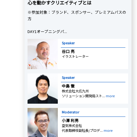
心を動かすクリエイティブとは
※参加対象：ブランド、スポンサー、プレミアムパスの
方
DAY1オープニングパ...
Speaker
谷口 亮
イラストレーター
Speaker
中島 徹
株式会社大広九州
ソリューション開発局スト...
more
Moderator
小澤 利男
空気株式会社
代表取締役副社長/プロデ...
more