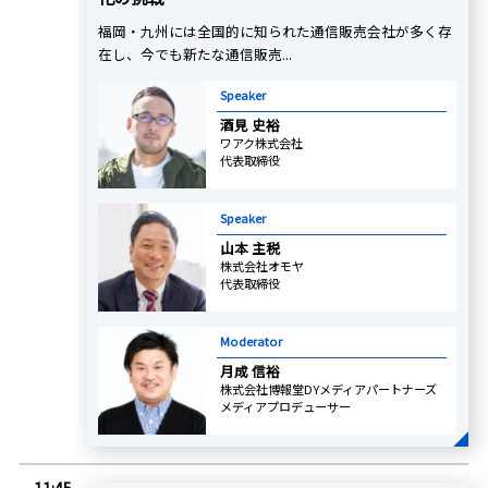
福岡・九州には全国的に知られた通信販売会社が多く存
在し、今でも新たな通信販売...
Speaker
酒見 史裕
ワアク株式会社
代表取締役
Speaker
山本 主税
株式会社オモヤ
代表取締役
Moderator
月成 信裕
株式会社博報堂DYメディアパートナーズ
メディアプロデューサー