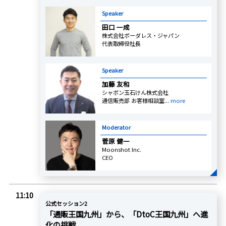
Speaker
田口 一成
株式会社ボーダレス・ジャパン
代表取締役社長
Speaker
加藤 友和
シャボン玉石けん株式会社
通信販売部 お客様相談室...
more
Moderator
菅原 健一
Moonshot Inc.
CEO
11:10
公式セッション2
「通販王国九州」から、「DtoC王国九州」へ進
化の挑戦