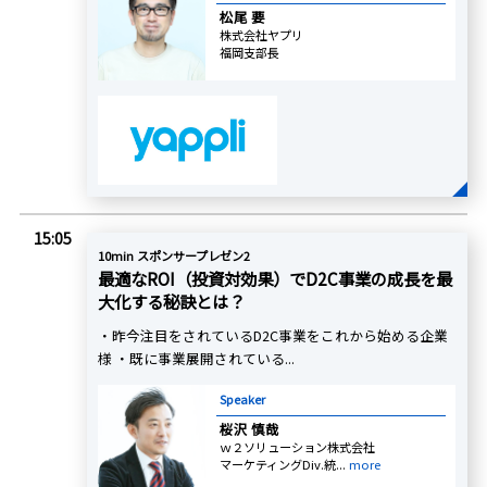
松尾 要
株式会社ヤプリ
福岡支部長
15:05
10min スポンサープレゼン2
最適なROI（投資対効果）でD2C事業の成長を最
大化する秘訣とは？
・昨今注目をされているD2C事業をこれから始める企業
様 ・既に事業展開されている...
Speaker
桜沢 慎哉
ｗ２ソリューション株式会社
マーケティングDiv.統...
more