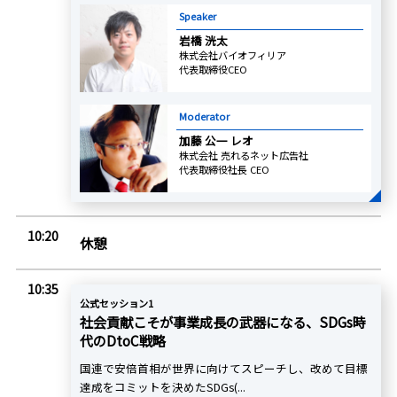
Speaker
岩橋 洸太
株式会社バイオフィリア
代表取締役CEO
Moderator
加藤 公一 レオ
株式会社 売れるネット広告社
代表取締役社長 CEO
10:20
休憩
10:35
公式セッション1
社会貢献こそが事業成長の武器になる、SDGs時
代のDtoC戦略
国連で安倍首相が世界に向けてスピーチし、改めて目標
達成をコミットを決めたSDGs(...