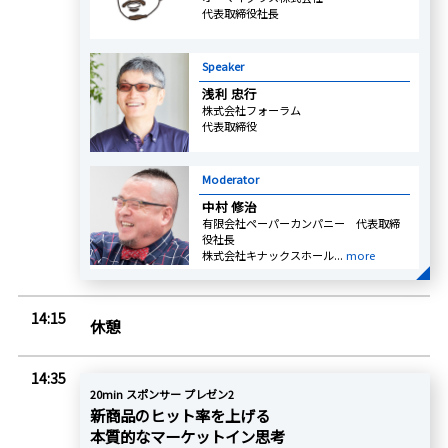
代表取締役社長
Speaker
浅利 忠行
株式会社フォーラム
代表取締役
Moderator
中村 修治
有限会社ペーパーカンパニー 代表取締
役社長
株式会社キナックスホール...
more
14:15
休憩
14:35
20min スポンサー プレゼン2
新商品のヒット率を上げる
本質的なマーケットイン思考