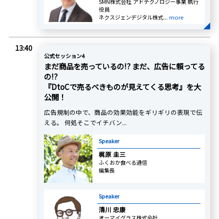
SMN株式会社 アドテクノロジー事業 執行
役員
ネクスジェンデジタル株式...
more
13:40
公式セッション4
まだ商品を売っているの!? まだ、広告に頼ってる
の!?
『DtoCで売るべきものが見えてくる思考』を大
公開！
広告規制の中で、商品の効果効能をギリギリの表現で伝
える。 何処そこでイチバン...
Speaker
梶原 圭三
ふくおか食べる通信
編集長
Speaker
清川 忠康
オーマイグラス株式会社